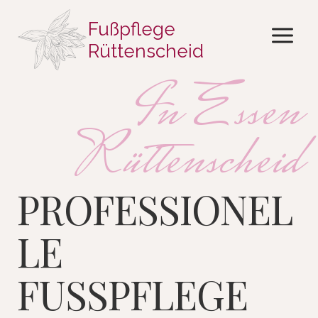
Zum
Fußpflege
Inhalt
springen
Rüttenscheid
In Essen
Rüttenscheid
PROFESSIONEL
LE
FUSSPFLEGE